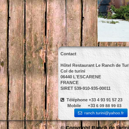
Contact
Hôtel Restaurant Le Ranch de Tur
Col de turini
06440 L'ESCARENE
FRANCE
SIRET 539-910-935-00011
Téléphone +33 4 93 91 57 23
Mobile +33
6 09 88 99 03
ranch.turini@yahoo.fr
© Copyright Ranch de turini